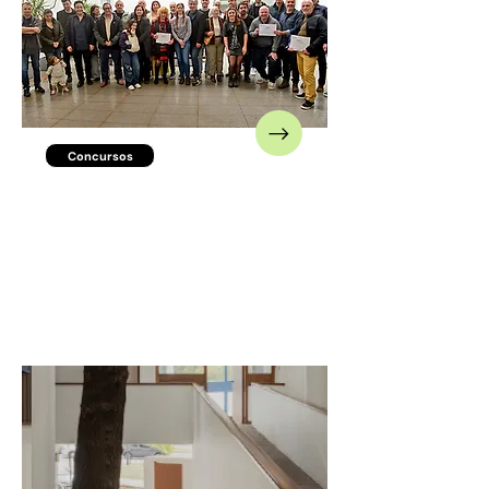
Concursos
La arquitectura de toda la
provincia fue
protagonista en la
entrega del Premio
CAUBA Obra Construida
2025