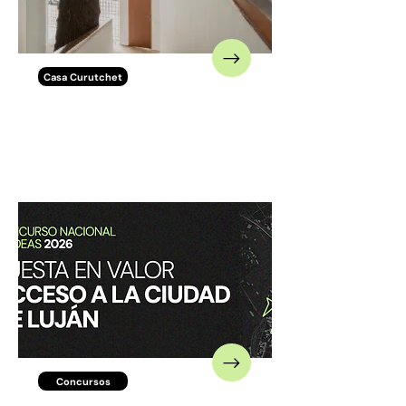
Casa Curutchet
Casa Curutchet celebra
10 años como Patrimonio
Mundial de la UNESCO
Concursos