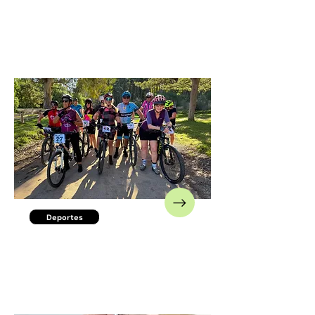
Resultados Concurso
Puesta en valor acceso a
la ciudad de Luján
Deportes
Inscripción para la XX
Olimpiada
Interprofesional FEPUBA