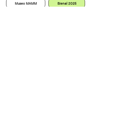
Museo MAMM
Bienal 2025
Cauba tv
Casa Curutchet
Cursos y talleres
Matrícula
Convenios
Cauba en Línea
Turismo
Subsidios
Las preguntas más fecuentes
que resolvemos.
01
¿ Es necesario matricularse
para ejercer como arquitecto
en PBA?