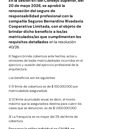
En la Sesión 611 del Consejo Superior, del
20 de mayo 2026, se aprobó la
renovación del seguro de
responsabilidad profesional con la
compañía Seguros Bernardino Rivadavia
Cooperativa Limitada, con el objeto de
brindar dicho beneficio a los/as
matriculados/as que cumplimenten los
requisitos detallados
en la resolución
40/26.
El Seguro brinda cobertura ante hechos, actos u
omisiones de los/as matriculados/as incurridos en el
ejercicio y ocasión del ejercicio profesional de la
arquitectura.
Los beneficios son los siguientes:
1/ El límite de cobertura es de $
100.000.000
por
matriculado/a asegurado/a.
2/ El límite acumulado anual, es decir, el monto
máximo que la aseguradora destina para cubrir los
casos que se denuncien, es de $
1.000.000.000
3/ La franquicia es no mayor del 2% del límite de
cobertura
Descarga la póliza individual en
CAUBA en