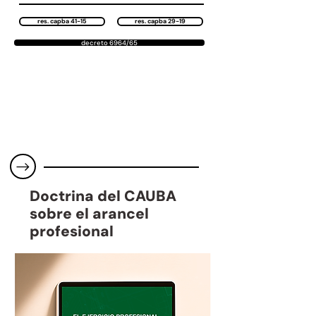
res. capba 41-15
res. capba 29-19
decreto 6964/65
Doctrina del CAUBA
sobre el arancel
profesional