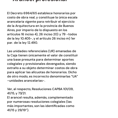
El Decreto 6964/65 establece honorarios por
costo de obra real, y constituye la única escala
arancelaria vigente para retribuir el ejercicio
de la Arquitectura en la provincia de Buenos
Aires, por imperio de lo dispuesto en los
artículos 16 inciso 4), 26 inciso 20) y 79 -todos
de la ley 10.405-, y el artículo 26 inciso m) 1er
par. de la ley 12.490.
Las unidades referenciales (UR) emanadas de
la Caja tienen únicamente el valor de constituir
una base presunta para determinar aportes
colegiales y previsionales devengados, siendo
extraño a su objeto determinar costos de obra
para aplicar las alícuotas de honorarios. Dicho
de otro modo, es incorrecto denominarlas “UA”
–unidades arancelarias-.
Ver, al respecto, Resoluciones CAPBA 101/09,
41/15, y 73/21.
El arancel resulta, además, complementado
por numerosas resoluciones colegiales (las
más importantes, son las identificadas como
41/15 y 29/19”).