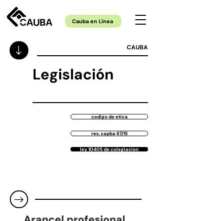
Cauba en Línea
CAUBA
Legislación
codigo de etica
res. capba 67/15
ley 10405 de colegiacion
Arancel profesional